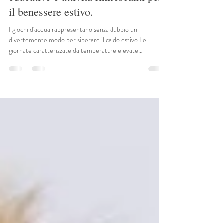
tollerare meglio il caldo: strategie
educative e attività rinfrescanti per
il benessere estivo.
I giochi d'acqua rappresentano senza dubbio un
divertemente modo per siperare il caldo estivo Le
giornate caratterizzate da temperature elevate
rappresentano una sfida significativa per i bambini piccoli.
Il loro organismo, infatti, possiede una minore capacità di
termoregolazione rispetto a quello degli adulti, rendendoli
più vulnerabili al disagio fisico, alla disidratazione e alla
stanchezza. In questi periodi, il ruolo degli adulti diventa
fondamentale non solo per garant